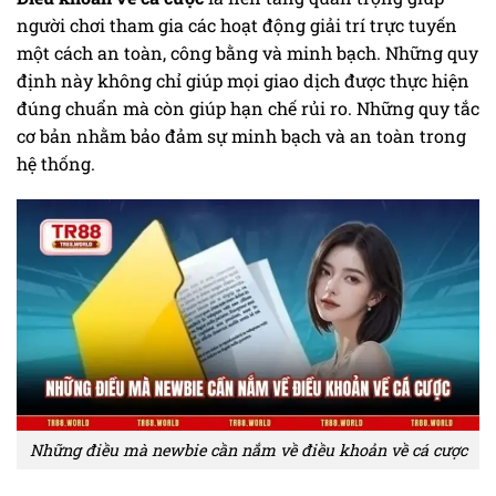
người chơi tham gia các hoạt động giải trí trực tuyến
một cách an toàn, công bằng và minh bạch. Những quy
định này không chỉ giúp mọi giao dịch được thực hiện
đúng chuẩn mà còn giúp hạn chế rủi ro. Những quy tắc
cơ bản nhằm bảo đảm sự minh bạch và an toàn trong
hệ thống.
Những điều mà newbie cần nắm về điều khoản về cá cược