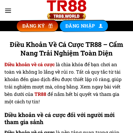
Bỏ
qua
nội
ĐĂNG NHẬP
ĐĂNG KÝ
dung
Điều Khoản Về Cá Cược TR88 – Cẩm
Nang Trải Nghiệm Toàn Diện
Điều khoản về cá cược
là chìa khóa để bạn chơi an
toàn và không lo lắng về rủi ro. Tất cả quy tắc từ tài
khoản đến giao dịch đều được thiết lập rõ ràng, giúp
trải nghiệm mượt mà, công bằng. Xem ngay bài viết
bên dưới của
TR88
để nắm hết bí quyết và tham gia
một cách tự tin!
Điều khoản về cá cược đối với người mới
tham gia sảnh
Điều khoản về cá cược
là nền tảng quan trọng giúp