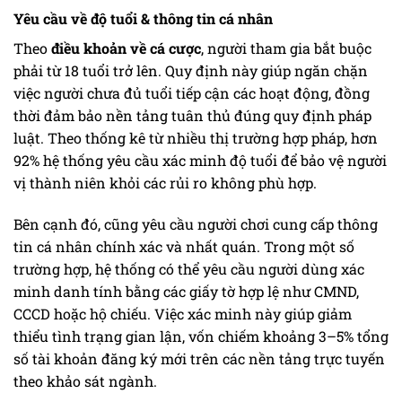
Yêu cầu về độ tuổi & thông tin cá nhân
Theo
điều khoản về cá cược
, người tham gia bắt buộc
phải từ 18 tuổi trở lên. Quy định này giúp ngăn chặn
việc người chưa đủ tuổi tiếp cận các hoạt động, đồng
thời đảm bảo nền tảng tuân thủ đúng quy định pháp
luật. Theo thống kê từ nhiều thị trường hợp pháp, hơn
92% hệ thống yêu cầu xác minh độ tuổi để bảo vệ người
vị thành niên khỏi các rủi ro không phù hợp.
Bên cạnh đó, cũng yêu cầu người chơi cung cấp thông
tin cá nhân chính xác và nhất quán. Trong một số
trường hợp, hệ thống có thể yêu cầu người dùng xác
minh danh tính bằng các giấy tờ hợp lệ như CMND,
CCCD hoặc hộ chiếu. Việc xác minh này giúp giảm
thiểu tình trạng gian lận, vốn chiếm khoảng 3–5% tổng
số tài khoản đăng ký mới trên các nền tảng trực tuyến
theo khảo sát ngành.