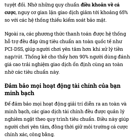
tuyệt đối. Nhờ những quy chuẩn
điều khoản về cá
cược
, nguy cơ gian lận giao dịch giảm tới khoảng 65%
so với các hệ thống thiếu kiểm soát bảo mật.
Ngoài ra, các phương thức thanh toán được hệ thống
hỗ trợ đều đáp ứng tiêu chuẩn an toàn quốc tế như
PCI-DSS, giúp người chơi yên tâm hơn khi xử lý tiền
nạp/rút. Thống kê cho thấy hơn 90% người dùng đánh
giá cao trải nghiệm giao dịch ổn định cùng an toàn
nhờ các tiêu chuẩn này.
Đảm bảo mọi hoạt động tài chính của bạn
minh bạch
Để đảm bảo mọi hoạt động giải trí diễn ra an toàn và
minh bạch, các giao dịch tài chính đều được quản lý
nghiêm ngặt theo quy trình tiêu chuẩn. Điều này giúp
người chơi yên tâm, đồng thời giữ môi trường cá cược
chính xác, công bằng.