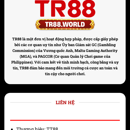
TR88 là một đơn vị hoạt động hợp pháp, được cấp giấy phép
bởi các cơ quan uy tín như Ủy ban Giám sát GC (Gambling
Commission) của Vương quốc Anh, Malta Gaming Authority
(MGA), và PAGCOR (Cơ quan Quản lý Chơi game của
Philippines). Với cam kết về tính minh bạch, công bằng và uy
tín, TR88 đảm bảo mang đến môi trường cá cược an toàn và
tin cậy cho người chơi.
LIÊN HỆ
Thương hiệu: TT88