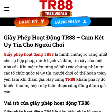
Bỏ
qua
nội
ĐĂNG NHẬP
ĐĂNG KÝ
dung
Giấy Phép Hoạt Động TR88 – Cam Kết
Uy Tín Cho Người Chơi
Giấy phép hoạt động TR88
là minh chứng rõ ràng nhất
cho sự hợp pháp, minh bạch và đáng tin cậy của một
nhà cái. Khi một nền tảng sở hữu các chứng nhận từ
các tổ chức quốc tế uy tín, người chơi có thể hoàn toàn
yên tâm khi tham gia. Hãy cùng
TR88
khám phá lý do
khiến thương hiệu này luôn được cộng đồng đánh giá
cao.
Vai trò của giấy phép hoạt động TR88
Giấy phép hoạt động TR88
là dấu hiệu pháp lý quan