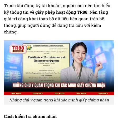
Trước khi đăng ký tài khoản, người chơi nên tìm hiểu
kỹ thông tin về
giấy phép hoạt động TR88
. Nền tảng
giải trí công khai toàn bộ dữ liệu liên quan trên hệ
thống, giúp người dùng dễ dàng tra cứu với kiểm
chứng.
Những chú ý quan trọng khi xác minh giấy chứng nhận
Cách kiểm tra chứng nhận