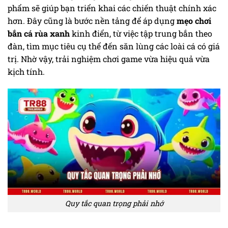
phẩm sẽ giúp bạn triển khai các chiến thuật chính xác
hơn. Đây cũng là bước nền tảng để áp dụng
mẹo chơi
bắn cá rùa xanh
kinh điển, từ việc tập trung bắn theo
đàn, tìm mục tiêu cụ thể đến săn lùng các loài cá có giá
trị. Nhờ vậy, trải nghiệm chơi game vừa hiệu quả vừa
kịch tính.
Quy tắc quan trọng phải nhớ