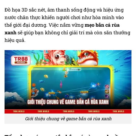
Đồ họa 3D sắc nét, âm thanh sống động và hiệu ứng
nước chân thực khiến người chơi như hòa mình vào
thế giới đại dương. Việc nắm vững
mẹo bắn cá rùa
xanh
sẽ giúp bạn không chỉ giải trí mà còn săn thưởng
hiệu quả.
Giới thiệu chung về game bắn cá rùa xanh