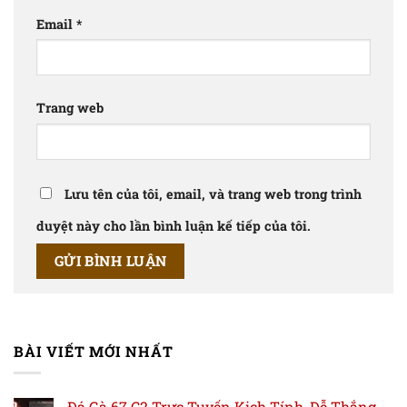
Email
*
Trang web
Lưu tên của tôi, email, và trang web trong trình
duyệt này cho lần bình luận kế tiếp của tôi.
BÀI VIẾT MỚI NHẤT
Đá Gà 67 C2 Trực Tuyến Kịch Tính, Dễ Thắng