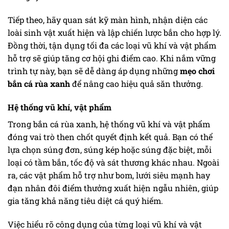
Tiếp theo, hãy quan sát kỹ màn hình, nhận diện các
loài sinh vật xuất hiện và lập chiến lược bắn cho hợp lý.
Đồng thời, tận dụng tối đa các loại vũ khí và vật phẩm
hỗ trợ sẽ giúp tăng cơ hội ghi điểm cao. Khi nắm vững
trình tự này, bạn sẽ dễ dàng áp dụng những
mẹo chơi
bắn cá rùa xanh
để nâng cao hiệu quả săn thưởng.
Hệ thống vũ khí, vật phẩm
Trong bắn cá rùa xanh, hệ thống vũ khí và vật phẩm
đóng vai trò then chốt quyết định kết quả. Bạn có thể
lựa chọn súng đơn, súng kép hoặc súng đặc biệt, mỗi
loại có tầm bắn, tốc độ và sát thương khác nhau. Ngoài
ra, các vật phẩm hỗ trợ như bom, lưới siêu mạnh hay
đạn nhân đôi điểm thưởng xuất hiện ngẫu nhiên, giúp
gia tăng khả năng tiêu diệt cá quý hiếm.
Việc hiểu rõ công dụng của từng loại vũ khí và vật