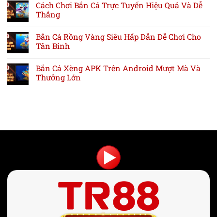
Cách Chơi Bắn Cá Trực Tuyến Hiệu Quả Và Dễ
Thắng
Bắn Cá Rồng Vàng Siêu Hấp Dẫn Dễ Chơi Cho
Tân Binh
Bắn Cá Xèng APK Trên Android Mượt Mà Và
Thưởng Lớn