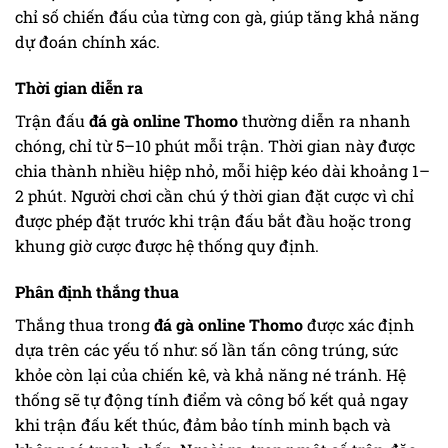
chỉ số chiến đấu của từng con gà, giúp tăng khả năng
dự đoán chính xác.
Thời gian diễn ra
Trận đấu
đá gà online Thomo
thường diễn ra nhanh
chóng, chỉ từ 5–10 phút mỗi trận. Thời gian này được
chia thành nhiều hiệp nhỏ, mỗi hiệp kéo dài khoảng 1–
2 phút. Người chơi cần chú ý thời gian đặt cược vì chỉ
được phép đặt trước khi trận đấu bắt đầu hoặc trong
khung giờ cược được hệ thống quy định.
Phân định thắng thua
Thắng thua trong
đá gà online Thomo
được xác định
dựa trên các yếu tố như: số lần tấn công trúng, sức
khỏe còn lại của chiến kê, và khả năng né tránh. Hệ
thống sẽ tự động tính điểm và công bố kết quả ngay
khi trận đấu kết thúc, đảm bảo tính minh bạch và