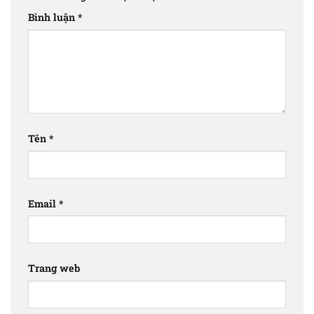
Bình luận
*
Tên
*
Email
*
Trang web