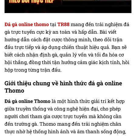
Đá gà online thomo
tại
TR88
mang đến trải nghiệm đá
gà trực tuyến cực kỳ an toàn và hấp dẫn. Bài viết
hướng dẫn cách đặt cược thông minh, theo dõi trận
đấu trực tiếp và áp dụng chiến thuật hiệu quả. Bạn sẽ
biết cách nhận định gà, quản lý vốn và tối đa hóa cơ
hội thắng, đồng thời tận hưởng cảm giác kịch tính, hồi
hộp trong từng trận đấu.
Giới thiệu chung về hình thức đá gà online
Thomo
Đá gà online Thomo
là một hình thức giải trí kết hợp
giữa truyền thống và công nghệ hiện đại, cho phép
người chơi tham gia cược trực tuyến mà không cần
đến trường gà. Thomo mang đến trải nghiệm chân
thực nhờ hệ thống hình ảnh và âm thanh sống động,