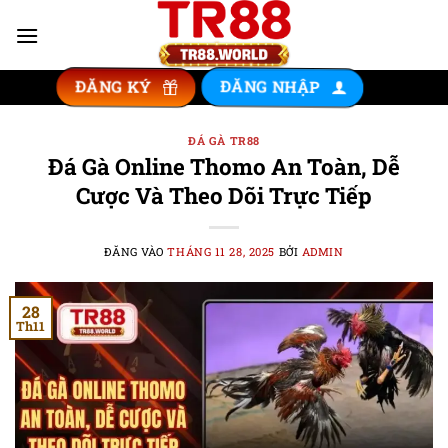
Bỏ
qua
nội
dung
ĐĂNG NHẬP
ĐĂNG KÝ
ĐÁ GÀ TR88
Đá Gà Online Thomo An Toàn, Dễ
Cược Và Theo Dõi Trực Tiếp
ĐĂNG VÀO
THÁNG 11 28, 2025
BỞI
ADMIN
28
Th11