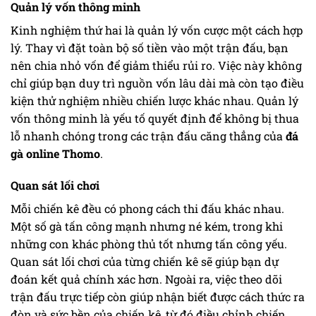
Quản lý vốn thông minh
Kinh nghiệm thứ hai là quản lý vốn cược một cách hợp
lý. Thay vì đặt toàn bộ số tiền vào một trận đấu, bạn
nên chia nhỏ vốn để giảm thiểu rủi ro. Việc này không
chỉ giúp bạn duy trì nguồn vốn lâu dài mà còn tạo điều
kiện thử nghiệm nhiều chiến lược khác nhau. Quản lý
vốn thông minh là yếu tố quyết định để không bị thua
lỗ nhanh chóng trong các trận đấu căng thẳng của
đá
gà online Thomo
.
Quan sát lối chơi
Mỗi chiến kê đều có phong cách thi đấu khác nhau.
Một số gà tấn công mạnh nhưng né kém, trong khi
những con khác phòng thủ tốt nhưng tấn công yếu.
Quan sát lối chơi của từng chiến kê sẽ giúp bạn dự
đoán kết quả chính xác hơn. Ngoài ra, việc theo dõi
trận đấu trực tiếp còn giúp nhận biết được cách thức ra
đòn và sức bền của chiến kê, từ đó điều chỉnh chiến