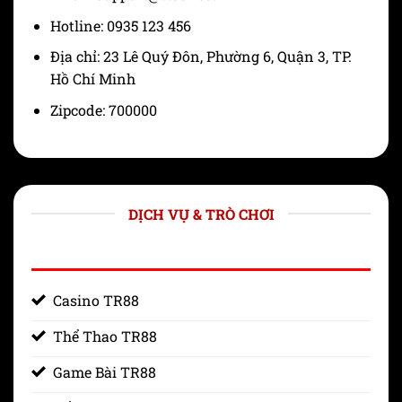
Hotline: 0935 123 456
Địa chỉ: 23 Lê Quý Đôn, Phường 6, Quận 3, TP.
Hồ Chí Minh
Zipcode: 700000
DỊCH VỤ & TRÒ CHƠI
Casino TR88
Thể Thao TR88
Game Bài TR88