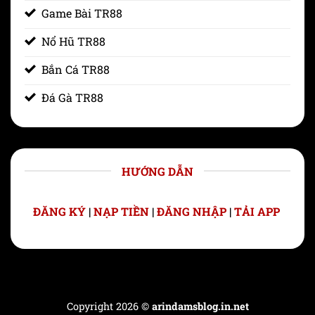
Game Bài TR88
Nổ Hũ TR88
Bắn Cá TR88
Đá Gà TR88
HƯỚNG DẪN
ĐĂNG KÝ
|
NẠP TIỀN
|
ĐĂNG NHẬP
|
TẢI APP
Copyright 2026 ©
arindamsblog.in.net