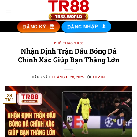
Bỏ
qua
nội
dung
ĐĂNG NHẬP
ĐĂNG KÝ
THỂ THAO TR88
Nhận Định Trận Đấu Bóng Đá
Chính Xác Giúp Bạn Thắng Lớn
ĐĂNG VÀO
THÁNG 11 28, 2025
BỞI
ADMIN
28
Th11