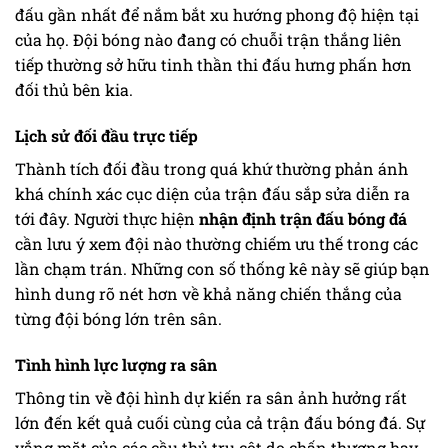
đấu gần nhất để nắm bắt xu hướng phong độ hiện tại
của họ. Đội bóng nào đang có chuỗi trận thắng liên
tiếp thường sở hữu tinh thần thi đấu hưng phấn hơn
đối thủ bên kia.
Lịch sử đối đầu trực tiếp
Thành tích đối đầu trong quá khứ thường phản ánh
khá chính xác cục diện của trận đấu sắp sửa diễn ra
tới đây. Người thực hiện
nhận định trận đấu bóng đá
cần lưu ý xem đội nào thường chiếm ưu thế trong các
lần chạm trán. Những con số thống kê này sẽ giúp bạn
hình dung rõ nét hơn về khả năng chiến thắng của
từng đội bóng lớn trên sân.
Tình hình lực lượng ra sân
Thông tin về đội hình dự kiến ra sân ảnh hưởng rất
lớn đến kết quả cuối cùng của cả trận đấu bóng đá. Sự
vắng mặt của các cầu thủ trụ cột do chấn thương hay