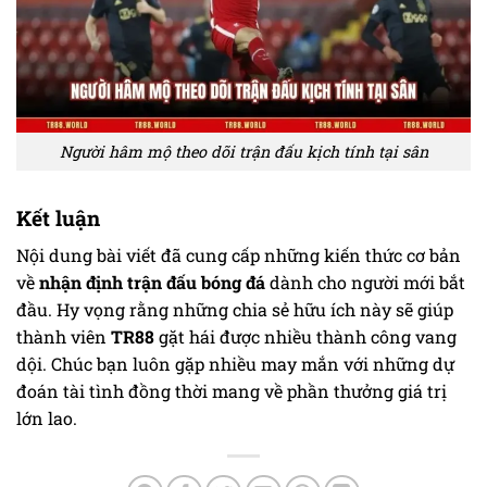
Người hâm mộ theo dõi trận đấu kịch tính tại sân
Kết luận
Nội dung bài viết đã cung cấp những kiến thức cơ bản
về
nhận định trận đấu bóng đá
dành cho người mới bắt
đầu. Hy vọng rằng những chia sẻ hữu ích này sẽ giúp
thành viên
TR88
gặt hái được nhiều thành công vang
dội. Chúc bạn luôn gặp nhiều may mắn với những dự
đoán tài tình đồng thời mang về phần thưởng giá trị
lớn lao.