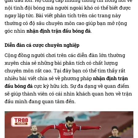
nội tình đội bóng mà người ngoài khó có thể biết được
ngay lập tức. Bài viết phân tích trên các trang này
thường có độ sâu chuyên môn cao giúp bạn mở rộng
góc nhìn
nhận định trận đấu bóng đá
.
Diễn đàn cá cược chuyên nghiệp
Cộng đồng người chơi trên các diễn đàn lớn thường
xuyên chia sẻ những bài phân tích có chất lượng
chuyên môn rất cao. Tại đây bạn có thể tìm thấy rất
nhiều bài viết chia sẻ về phương pháp
nhận định trận
đấu bóng đá
cực kỳ hữu ích. Sự đa dạng về quan điểm
sẽ giúp thành viên có cái nhìn khách quan hơn về trận
đấu mình đang quan tâm đến.