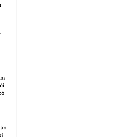
n
y
iểm
ối
bỏ
mắn
ui