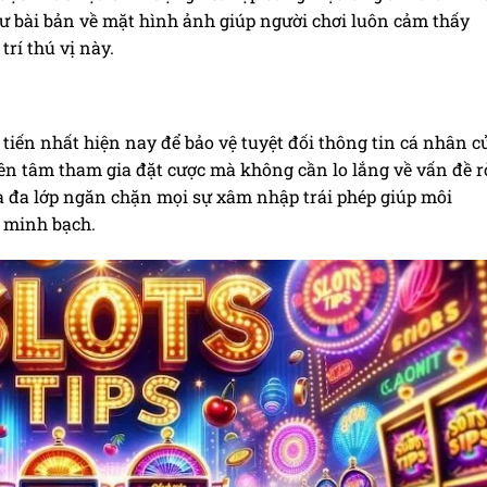
tư bài bản về mặt hình ảnh giúp người chơi luôn cảm thấy
rí thú vị này.
tiến nhất hiện nay để bảo vệ tuyệt đối thông tin cá nhân c
ên tâm tham gia đặt cược mà không cần lo lắng về vấn đề rò
ửa đa lớp ngăn chặn mọi sự xâm nhập trái phép giúp môi
 minh bạch.