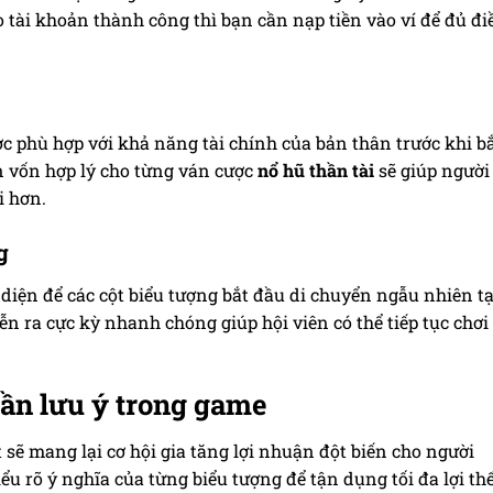
 tài khoản thành công thì bạn cần nạp tiền vào ví để đủ đi
 phù hợp với khả năng tài chính của bản thân trước khi b
 vốn hợp lý cho từng ván cược
nổ hũ thần tài
sẽ giúp người
i hơn.
g
iện để các cột biểu tượng bắt đầu di chuyển ngẫu nhiên t
iễn ra cực kỳ nhanh chóng giúp hội viên có thể tiếp tục chơi
cần lưu ý trong game
t sẽ mang lại cơ hội gia tăng lợi nhuận đột biến cho người
iểu rõ ý nghĩa của từng biểu tượng để tận dụng tối đa lợi th