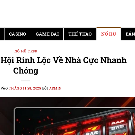
CASINO
GAME BÀI
THỂ THAO
NỔ HŨ
BẮN
NỔ HŨ TR88
 Hội Rinh Lộc Về Nhà Cực Nhanh
Chóng
 VÀO
THÁNG 11 28, 2025
BỞI
ADMIN